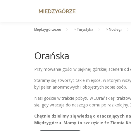
Przejdź
do
treści
Międzygórze.eu
>
Turystyka
>
Noclegi
Orańska
Przyjmowanie gości w pięknej górskiej scenerii o
Staramy się stworzyć takie miejsce, w którym wsz
był pełen anonimowych i obojętnych sobie osób.
Nasi goście w trakcie pobytu w „Orańskiej” trakto
się, gdy wracają do naszego domu po raz kolejny. 
Chętnie dzielimy się wiedzą o otaczających 
Międzygórzu. Mamy to szczęście że Ziemia Kł