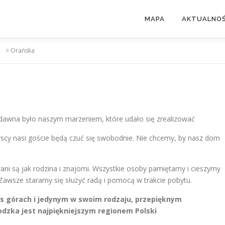
MAPA
AKTUALNOŚ
>
Orańska
d dawna było naszym marzeniem, które udało się zrealizować
yscy nasi goście będą czuć się swobodnie. Nie chcemy, by nasz dom
wani są jak rodzina i znajomi. Wszystkie osoby pamiętamy i cieszymy
Zawsze staramy się służyć radą i pomocą w trakcie pobytu.
nas górach i jedynym w swoim rodzaju, przepięknym
odzka jest najpiękniejszym regionem Polski